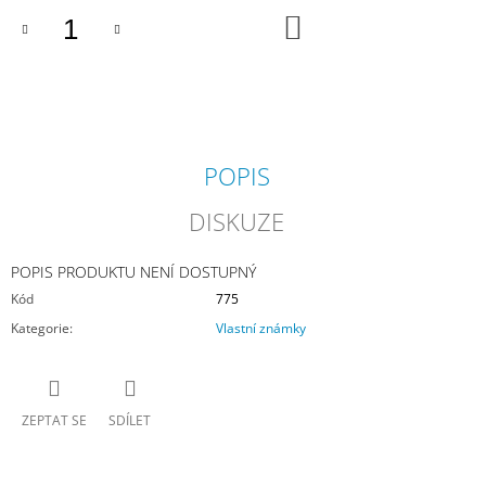
J
DO
KOŠÍKU
E
M
E
VZ
AR
4
POPIS
STANDARD
2
DISKUZE
-
PŘITIŠTĚNY
PODPISY
POPIS PRODUKTU NENÍ DOSTUPNÝ
AUTORŮ
A
Kód
775
MOŘSKÝ
Kategorie
:
Vlastní známky
KONÍK
S
INICIÁLAMI
AUTORŮ
900
ZEPTAT SE
SDÍLET
Kč