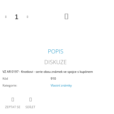
J
E
M
DO
KOŠÍKU
E
VZ
AR
0197
-
KNOTKOVI
POPIS
-
SERIE
OBOU
DISKUZE
ZNÁMEK
VE
VZ AR 0197 - Knotkovi - serie obou známek ve spojce s kupónem
SPOJCE
S
Kód
910
KUPÓNEM
Kategorie
:
Vlastní známky
630
Kč
ZEPTAT SE
SDÍLET