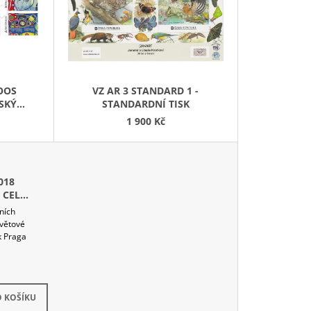
NÍ LIST VE SPOJCE S
 A PŘÍLEŽITOSTNÝMI
LOOS
VZ AR 3 STANDARD 1 -
SKÝ
STANDARDNÍ TISK
1 900 Kč
018
 CELÝ
ních
větové
k Praga
dem
(2 ks)
 KOŠÍKU