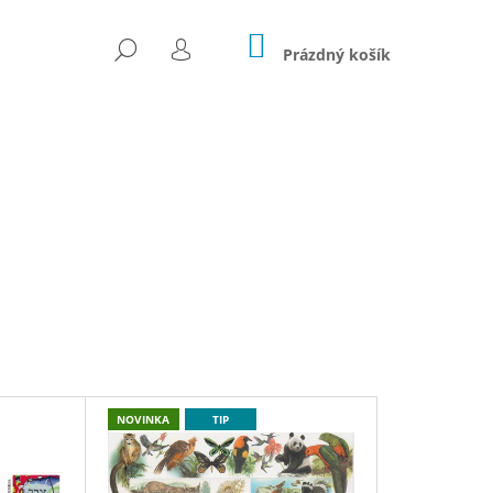
NÁKUPNÍ
HLEDAT
KOŠÍK
Prázdný košík
PŘIHLÁŠENÍ
NOVINKA
TIP
Následující
OTKOVI - 30 LET S