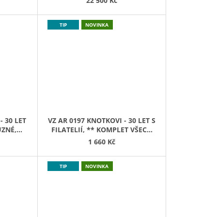
22 500 Kč
TIP
NOVINKA
- 30 LET
VZ AR 0197 KNOTKOVI - 30 LET S
ŮZNÉ,
FILATELIÍ, ** KOMPLET VŠECH
ÍTKO
VARIANT ZNÁMEK (POL 7-10)
1 660 Kč
TIP
NOVINKA