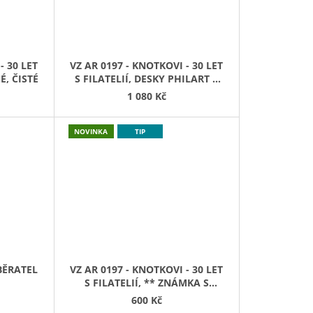
- 30 LET
VZ AR 0197 - KNOTKOVI - 30 LET
É, ČISTÉ
S FILATELIÍ, DESKY PHILART S
ARŠÍKEM POL. 4 A 2 FDC - VLK A
1 080 Kč
SOVA
NOVINKA
TIP
SBĚRATEL
VZ AR 0197 - KNOTKOVI - 30 LET
S FILATELIÍ, ** ZNÁMKA S
CELÝM KUPONEM ZN + KUPÓN
600 Kč
VLEVO I VPRAVO