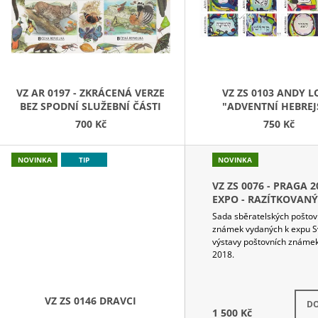
T
ZNÁMEK VE SPOJCE S KUPÓNEM
FILATELIÍ, PAMĚT
DVOJICÍ ZNÁMEK
630 Kč
RAZÍTKY
E
150 Kč
J
T
VZ AR 0197 - ZKRÁCENÁ VERZE
VZ ZS 0103 ANDY 
BEZ SPODNÍ SLUŽEBNÍ ČÁSTI
"ADVENTNÍ HEBREJ
E
KALENDÁŘ"
700 Kč
750 Kč
V
NOVINKA
TIP
NOVINKA
E
VZ ZS 0076 - PRAGA 2
-
EXPO - RAZÍTKOVANÝ
SEŠITEK
Sada sběratelských poštov
S
známek vydaných k expu S
výstavy poštovních známe
H
2018.
O
Skla
VZ ZS 0146 DRAVCI
P
DO
1 500 Kč