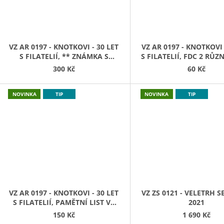
VZ AR 0197 - KNOTKOVI - 30 LET
VZ AR 0197 - KNOTKOVI 
S FILATELIÍ, ** ZNÁMKA S
S FILATELIÍ, FDC 2 RŮZN
CELÝM KUPONEM ZN + KUPÓN
300 Kč
60 Kč
VPRAVO
NOVINKA
TIP
NOVINKA
TIP
VZ AR 0197 - KNOTKOVI - 30 LET
VZ ZS 0121 - VELETRH 
S FILATELIÍ, PAMĚTNÍ LIST VE
2021
SPOJCE S DVOJICÍ ZNÁMEK A
150 Kč
1 690 Kč
PŘÍLEŽITOSTNÝMI RAZÍTKY