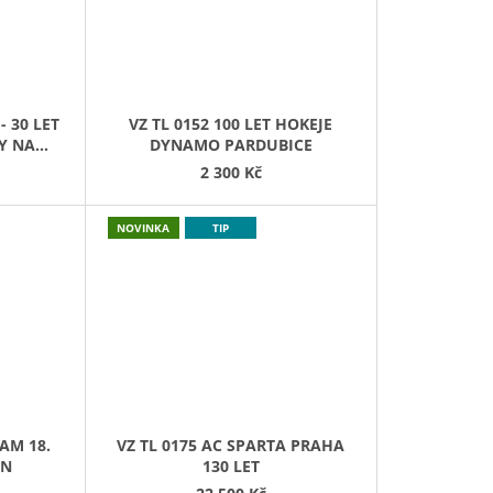
- 30 LET
VZ TL 0152 100 LET HOKEJE
KY NA
DYNAMO PARDUBICE
ZNÁMKY
2 300 Kč
NOVINKA
TIP
AM 18.
VZ TL 0175 AC SPARTA PRAHA
EN
130 LET