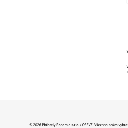
Z
Á
© 2026 Philately Bohemia s.r.o. / OSSVZ. Všechna práva vyhra