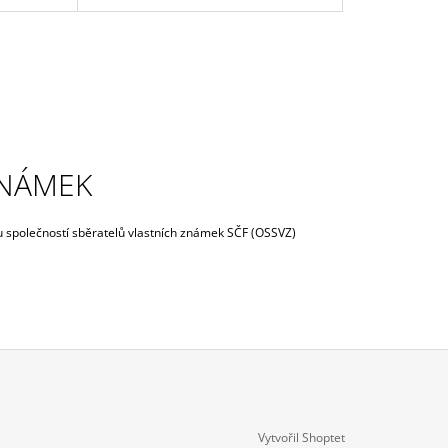
ZNÁMEK
u společností sběratelů vlastních známek SČF (OSSVZ)
Vytvořil Shoptet