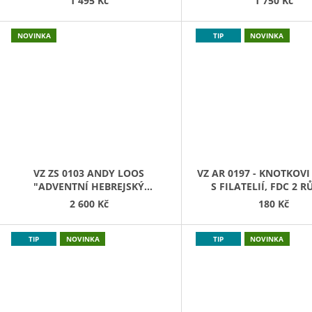
1 495 Kč
1 750 Kč
NOVINKA
TIP
NOVINKA
VZ ZS 0103 ANDY LOOS
VZ AR 0197 - KNOTKOVI 
"ADVENTNÍ HEBREJSKÝ
S FILATELIÍ, FDC 2 R
KALENDÁŘ" - "SUDOKU" 4X
PŘÍLEŽITOSTNÉ RAZ
2 600 Kč
180 Kč
TIP
NOVINKA
TIP
NOVINKA