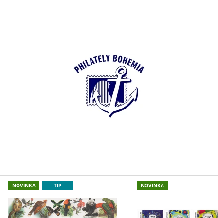
CO POTŘEBUJETE NAJÍT?
HLEDAT
DOPORUČUJEME
V
NOVINKA
TIP
NOVINKA
Í
VZ AR 0197 - KNOTKOVI - SERIE OBOU
VZ AR 0197 - KN