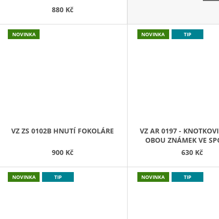
U
880 Kč
V
NOVINKA
NOVINKA
TIP
L
A
S
T
N
VZ ZS 0102B HNUTÍ FOKOLÁRE
VZ AR 0197 - KNOTKOVI
OBOU ZNÁMEK VE SPO
Í
KUPÓNEM
900 Kč
630 Kč
C
NOVINKA
TIP
NOVINKA
TIP
H
Z