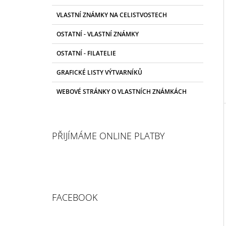
T
RAZÍTKOVANÝ CELÝ SEŠITEK
T
R
1 500 Kč
VLASTNÍ ZNÁMKY NA CELISTVOSTECH
E
A
G
OSTATNÍ - VLASTNÍ ZNÁMKY
N
O
R
N
OSTATNÍ - FILATELIE
I
Í
E
GRAFICKÉ LISTY VÝTVARNÍKŮ
P
A
WEBOVÉ STRÁNKY O VLASTNÍCH ZNÁMKÁCH
N
E
L
PŘIJÍMÁME ONLINE PLATBY
FACEBOOK