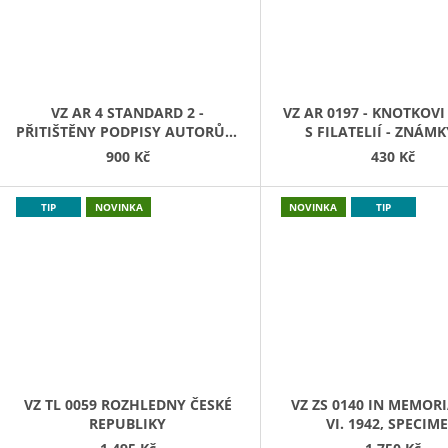
N
Á
M
VZ AR 4 STANDARD 2 -
VZ AR 0197 - KNOTKOVI 
E
PŘITIŠTĚNY PODPISY AUTORŮ A
S FILATELIÍ - ZNÁM
MOŘSKÝ KONÍK S INICIÁLAMI
POŠTOVNÉ 2 RŮZNÉ 
K
900 Kč
430 Kč
AUTORŮ
BEZ KUPÓNU
TIP
NOVINKA
NOVINKA
TIP
VZ TL 0059 ROZHLEDNY ČESKÉ
VZ ZS 0140 IN MEMORI
REPUBLIKY
VI. 1942, SPECIM