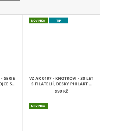
NOVINKA
TIP
 - SERIE
VZ AR 0197 - KNOTKOVI - 30 LET
JCE S
S FILATELIÍ, DESKY PHILART S
ARŠÍKEM POL. 4 A JEDNOU FDC -
990 Kč
VLK
NOVINKA